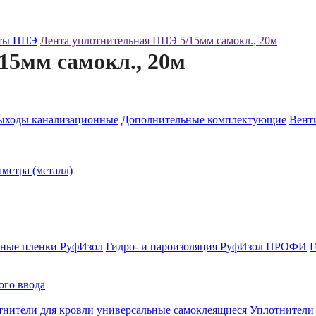
ты ППЭ
Лента уплотнительная ППЭ 5/15мм самокл., 20м
15мм самокл., 20м
ыходы канализационные
Дополнительные комплектующие
Венти
метра (металл)
ные пленки РуфИзол
Гидро- и пароизоляция РуфИзол ПРОФИ
Г
ого ввода
тнители для кровли универсальные самоклеящиеся
Уплотнител