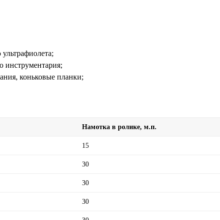
 ультрафиолета;
го инструментария;
ания, коньковые планки;
Намотка в ролике, м.п.
15
30
30
30