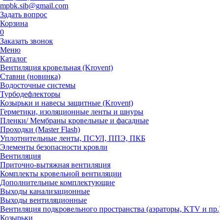
mpbk.sib@gmail.com
Задать вопрос
Корзина
0
Заказать звонок
Меню
Каталог
Вентиляция кровельная (Krovent)
Ставни (новинка)
Водосточные системы
Турбодефлекторы
Козырьки и навесы защитные (Krovent)
Герметики, изоляционные ленты и шнуры
Пленки/ Мембраны кровельные и фасадные
Проходки (Master Flash)
Уплотнительные ленты, ПСУЛ, ППЭ, ПКБ
Элементы безопасности кровли
Вентиляция
Приточно-вытяжная вентиляция
Комплекты кровельной вентиляции
Дополнительные комплектующие
Выходы канализационные
Выходы вентиляционные
Вентиляция подкровельного пространства (аэраторы, KTV и пр.
Козырьки