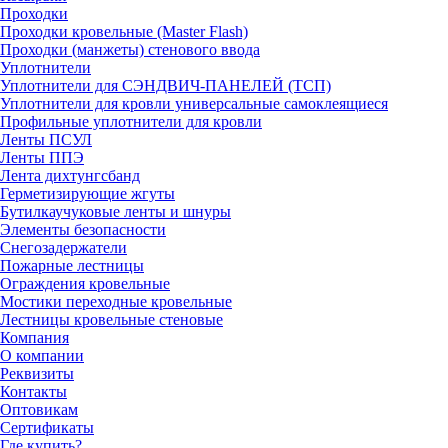
Проходки
Проходки кровельные (Master Flash)
Проходки (манжеты) стенового ввода
Уплотнители
Уплотнители для СЭНДВИЧ-ПАНЕЛЕЙ (ТСП)
Уплотнители для кровли универсальные самоклеящиеся
Профильные уплотнители для кровли
Ленты ПСУЛ
Ленты ППЭ
Лента дихтунгсбанд
Герметизирующие жгуты
Бутилкаучуковые ленты и шнуры
Элементы безопасности
Снегозадержатели
Пожарные лестницы
Ограждения кровельные
Мостики переходные кровельные
Лестницы кровельные стеновые
Компания
О компании
Реквизиты
Контакты
Оптовикам
Сертификаты
Где купить?