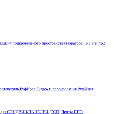
ляция подкровельного пространства (аэраторы, KTV и пр.)
еотекстиль РуфИзол
Гидро- и пароизоляция РуфИзол
и для СЭНДВИЧ-ПАНЕЛЕЙ (ТСП)
Ленты ППЭ