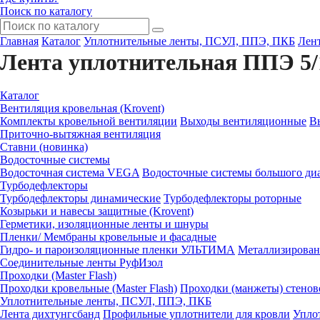
Поиск по каталогу
Главная
Каталог
Уплотнительные ленты, ПСУЛ, ППЭ, ПКБ
Лен
Лента уплотнительная ППЭ 5/
Каталог
Вентиляция кровельная (Krovent)
Комплекты кровельной вентиляции
Выходы вентиляционные
В
Приточно-вытяжная вентиляция
Ставни (новинка)
Водосточные системы
Водосточная система VEGA
Водосточные системы большого диа
Турбодефлекторы
Турбодефлекторы динамические
Турбодефлекторы роторные
Козырьки и навесы защитные (Krovent)
Герметики, изоляционные ленты и шнуры
Пленки/ Мембраны кровельные и фасадные
Гидро- и пароизоляционные пленки УЛЬТИМА
Металлизирован
Соединительные ленты РуфИзол
Проходки (Master Flash)
Проходки кровельные (Master Flash)
Проходки (манжеты) стенов
Уплотнительные ленты, ПСУЛ, ППЭ, ПКБ
Лента дихтунгсбанд
Профильные уплотнители для кровли
Упло