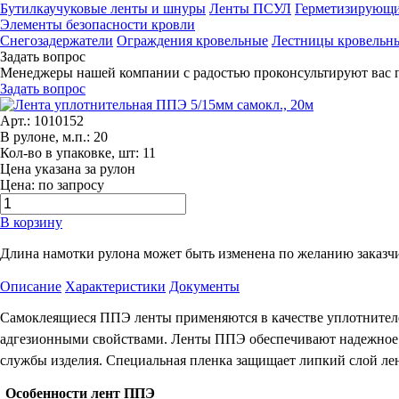
Бутилкаучуковые ленты и шнуры
Ленты ПСУЛ
Герметизирующи
Элементы безопасности кровли
Снегозадержатели
Ограждения кровельные
Лестницы кровельн
Задать вопрос
Менеджеры нашей компании с радостью проконсультируют вас 
Задать вопрос
Арт.: 1010152
В рулоне, м.п.: 20
Кол-во в упаковке, шт: 11
Цена указана за рулон
Цена: по запросу
В корзину
Длина намотки рулона может быть изменена по желанию заказч
Описание
Характеристики
Документы
Самоклеящиеся ППЭ ленты применяются в качестве уплотнителей
адгезионными свойствами. Ленты ППЭ обеспечивают надежное к
службы изделия. Специальная пленка защищает липкий слой лен
Особенности лент ППЭ