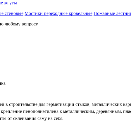
е жгуты
ые стеновые
Мостики переходные кровельные
Пожарные лестни
по любому вопросу.
ика
 в строительстве для герметизации стыков, металлических кар
репление пенополиэтилена к металлическим, деревянным, плас
ты от склеивания саму на себя.