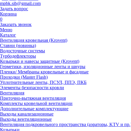
mpbk.sib@gmail.com
Задать вопрос
Корзина
0
Заказать звонок
Меню
Каталог
Вентиляция кровельная (Krovent)
Ставни (новинка)
Водосточные системы
Турбодефлекторы
Козырьки и навесы защитные (Krovent)
Герметики, изоляционные ленты и шнуры
Пленки/ Мембраны кровельные и фасадные
Проходки (Master Flash)
Уплотнительные ленты, ПСУЛ, ППЭ, ПКБ
Элементы безопасности кровли
Вентиляция
Приточно-вытяжная вентиляция
Комплекты кровельной вентиляции
Дополнительные комплектующие
Выходы канализационные
Выходы вентиляционные
Вентиляция подкровельного пространства (аэраторы, KTV и пр.
Козырьки