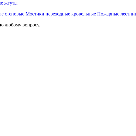
е жгуты
ые стеновые
Мостики переходные кровельные
Пожарные лестни
по любому вопросу.