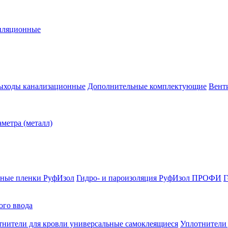
иляционные
ыходы канализационные
Дополнительные комплектующие
Венти
метра (металл)
ные пленки РуфИзол
Гидро- и пароизоляция РуфИзол ПРОФИ
Г
ого ввода
тнители для кровли универсальные самоклеящиеся
Уплотнител