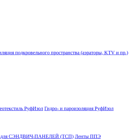
ляция подкровельного пространства (аэраторы, KTV и пр.)
еотекстиль РуфИзол
Гидро- и пароизоляция РуфИзол
и для СЭНДВИЧ-ПАНЕЛЕЙ (ТСП)
Ленты ППЭ