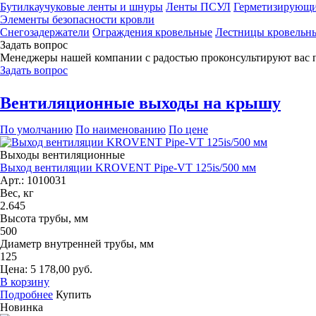
Бутилкаучуковые ленты и шнуры
Ленты ПСУЛ
Герметизирующи
Элементы безопасности кровли
Снегозадержатели
Ограждения кровельные
Лестницы кровельн
Задать вопрос
Менеджеры нашей компании с радостью проконсультируют вас 
Задать вопрос
Вентиляционные выходы на крышу
По умолчанию
По наименованию
По цене
Выходы вентиляционные
Выход вентиляции KROVENT Pipe-VT 125is/500 мм
Арт.: 1010031
Вес, кг
2.645
Высота трубы, мм
500
Диаметр внутренней трубы, мм
125
Цена: 5 178,00 руб.
В корзину
Подробнее
Купить
Новинка