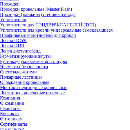
Проходки
Проходки кровельные (Master Flash)
Проходки (манжеты) стенового ввода
Уплотнители
Уплотнители для СЭНДВИЧ-ПАНЕЛЕЙ (ТСП)
Уплотнители для кровли универсальные самоклеящиеся
Профильные уплотнители для кровли
Ленты ПСУЛ
Ленты ППЭ
Лента дихтунгсбанд
Герметизирующие жгуты
Бутилкаучуковые ленты и шнуры
Элементы безопасности
Снегозадержатели
Пожарные лестницы
Ограждения кровельные
Мостики переходные кровельные
Лестницы кровельные стеновые
Компания
О компании
Реквизиты
Контакты
Оптовикам
Сертификаты
Где купить?