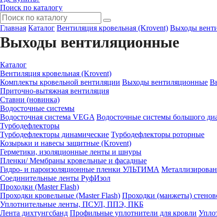
Поиск по каталогу
Главная
Каталог
Вентиляция кровельная (Krovent)
Выходы вент
Выходы вентиляционные
Каталог
Вентиляция кровельная (Krovent)
Комплекты кровельной вентиляции
Выходы вентиляционные
В
Приточно-вытяжная вентиляция
Ставни (новинка)
Водосточные системы
Водосточная система VEGA
Водосточные системы большого диа
Турбодефлекторы
Турбодефлекторы динамические
Турбодефлекторы роторные
Козырьки и навесы защитные (Krovent)
Герметики, изоляционные ленты и шнуры
Пленки/ Мембраны кровельные и фасадные
Гидро- и пароизоляционные пленки УЛЬТИМА
Металлизирован
Соединительные ленты РуфИзол
Проходки (Master Flash)
Проходки кровельные (Master Flash)
Проходки (манжеты) стенов
Уплотнительные ленты, ПСУЛ, ППЭ, ПКБ
Лента дихтунгсбанд
Профильные уплотнители для кровли
Упло