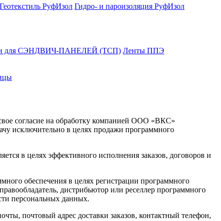
Геотекстиль РуфИзол
Гидро- и пароизоляция РуфИзол
ли для СЭНДВИЧ-ПАНЕЛЕЙ (ТСП)
Ленты ППЭ
ицы
 свое согласие на обработку компанией ООО «ВКС»
едачу исключительно в целях продажи программного
тся в целях эффективного исполнения заказов, договоров и
ммного обеспечения в целях регистрации программного
 правообладатель, дистрибьютор или реселлер программного
сти персональных данных.
очты, почтовый адрес доставки заказов, контактный телефон,