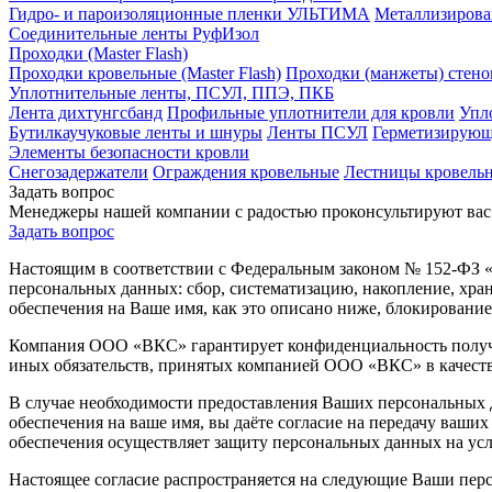
Гидро- и пароизоляционные пленки УЛЬТИМА
Металлизирова
Соединительные ленты РуфИзол
Проходки (Master Flash)
Проходки кровельные (Master Flash)
Проходки (манжеты) стено
Уплотнительные ленты, ПСУЛ, ППЭ, ПКБ
Лента дихтунгсбанд
Профильные уплотнители для кровли
Упл
Бутилкаучуковые ленты и шнуры
Ленты ПСУЛ
Герметизирующ
Элементы безопасности кровли
Снегозадержатели
Ограждения кровельные
Лестницы кровель
Задать вопрос
Менеджеры нашей компании с радостью проконсультируют вас
Задать вопрос
Настоящим в соответствии с Федеральным законом № 152-ФЗ «
персональных данных: сбор, систематизацию, накопление, хра
обеспечения на Ваше имя, как это описано ниже, блокирование
Компания ООО «ВКС» гарантирует конфиденциальность получа
иных обязательств, принятых компанией ООО «ВКС» в качеств
В случае необходимости предоставления Ваших персональных 
обеспечения на ваше имя, вы даёте согласие на передачу ваш
обеспечения осуществляет защиту персональных данных на у
Настоящее согласие распространяется на следующие Ваши персо