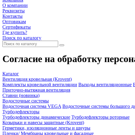
О компании
Реквизиты
Контакты
Оптовикам
Сертификаты
Где купить?
Поиск по каталогу
Согласие на обработку персо
Каталог
Вентиляция кровельная (Krovent)
Комплекты кровельной вентиляции
Выходы вентиляционные
Приточно-вытяжная вентиляция
Ставни (новинка)
Водосточные системы
Водосточная система VEGA
Водосточные системы большого ди
Турбодефлекторы
Турбодефлекторы динамические
Турбодефлекторы роторные
Козырьки и навесы защитные (Krovent)
Герметики, изоляционные ленты и шнуры
Пленки/ Мембраны кровельные и фасадные