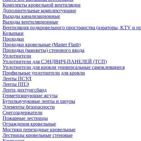
Комплекты кровельной вентиляции
Дополнительные комплектующие
Выходы канализационные
Выходы вентиляционные
Вентиляция подкровельного пространства (аэраторы, KTV и пр
Козырьки
Проходки
Проходки кровельные (Master Flash)
Проходки (манжеты) стенового ввода
Уплотнители
Уплотнители для СЭНДВИЧ-ПАНЕЛЕЙ (ТСП)
Уплотнители для кровли универсальные самоклеящиеся
Профильные уплотнители для кровли
Ленты ПСУЛ
Ленты ППЭ
Лента дихтунгсбанд
Герметизирующие жгуты
Бутилкаучуковые ленты и шнуры
Элементы безопасности
Снегозадержатели
Пожарные лестницы
Ограждения кровельные
Мостики переходные кровельные
Лестницы кровельные стеновые
Компания