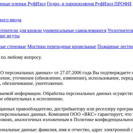
нные пленки РуфИзол
Гидро- и пароизоляция РуфИзол ПРОФИ
вого ввода
отнители для кровли универсальные самоклеящиеся
Уплотните
ие жгуты
ные стеновые
Мостики переходные кровельные
Пожарные лестн
 по любому вопросу.
О персональных данных» от 27.07.2006 года Вы подтверждаете
нение, уточнение (обновление, изменение), использование, пер
, обезличивание, уничтожение.
емой информации. Обработка персональных данных осуществляе
е обязательных к исполнению.
данных правообладателю, дистрибьютору или реселлеру програ
их персональных данных. Компания ООО «ВКС» гарантирует, что
словиях, аналогичных изложенным в Политике конфиденциально
нальные данные: фамилия, имя и отчество, адрес электронной п