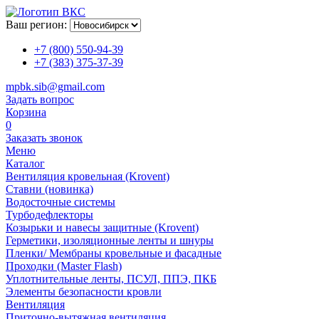
Ваш регион:
+7 (800) 550-94-39
+7 (383) 375-37-39
mpbk.sib@gmail.com
Задать вопрос
Корзина
0
Заказать звонок
Меню
Каталог
Вентиляция кровельная (Krovent)
Ставни (новинка)
Водосточные системы
Турбодефлекторы
Козырьки и навесы защитные (Krovent)
Герметики, изоляционные ленты и шнуры
Пленки/ Мембраны кровельные и фасадные
Проходки (Master Flash)
Уплотнительные ленты, ПСУЛ, ППЭ, ПКБ
Элементы безопасности кровли
Вентиляция
Приточно-вытяжная вентиляция