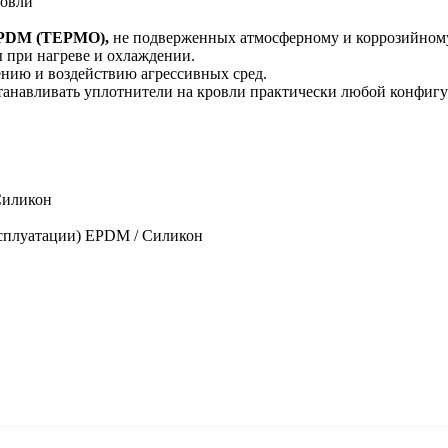
ровли
EPDM (ТЕРМО),
не подверженных атмосферному и коррозийном
 при нагреве и охлаждении.
ению и воздействию агрессивных сред.
станавливать уплотнители на кровли практически любой конфиг
Силикон
ксплуатации) EPDM / Силикон