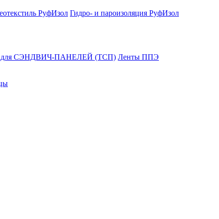
еотекстиль РуфИзол
Гидро- и пароизоляция РуфИзол
и для СЭНДВИЧ-ПАНЕЛЕЙ (ТСП)
Ленты ППЭ
цы