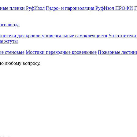
ные пленки РуфИзол
Гидро- и пароизоляция РуфИзол ПРОФИ
Г
ого ввода
тнители для кровли универсальные самоклеящиеся
Уплотнител
е жгуты
ые стеновые
Мостики переходные кровельные
Пожарные лестни
по любому вопросу.