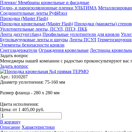
Пленки/ Мембраны кровельные и фасадные
Гидро- и пароизоляционные пленки УЛЬТИМА
Металлизирован
Соединительные ленты РуфИзол
Проходки (Master Flash)
Проходки кровельные (Master Flash)
Проходки (манжеты) стенов
Уплотнительные ленты, ПСУЛ, ППЭ, ПКБ
Лента дихтунгсбанд
Профильные уплотнители для кровли
Упло
Бутилкаучуковые ленты и шнуры
Ленты ПСУЛ
Герметизирующи
Элементы безопасности кровли
Снегозадержатели
Ограждения кровельные
Лестницы кровельн
Задать вопрос
Менеджеры нашей компании с радостью проконсультируют вас 
Задать вопрос
Арт.: 1010207
Диаметр уплотнения: 75-160 мм
Размер фланца - 280 х 280 мм
Цвета исполнения:
Цена: от 1 405,00 руб.
В корзину
Описание
Характеристики