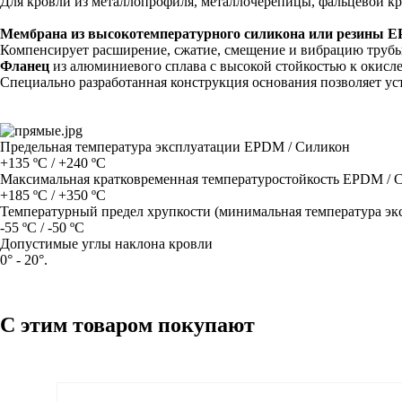
Для кровли из металлопрофиля, металлочерепицы, фальцевой к
Мембрана из высокотемпературного силикона или резины 
Компенсирует расширение, сжатие, смещение и вибрацию трубы
Фланец
из алюминиевого сплава с высокой стойкостью к окисл
Специально разработанная конструкция основания позволяет у
Предельная температура эксплуатации EPDM / Силикон
+135 ºC / +240 ºC
Максимальная кратковременная температуростойкость EPDM / 
+185 ºC / +350 ºC
Температурный предел хрупкости (минимальная температура э
-55 ºC / -50 ºC
Допустимые углы наклона кровли
0° - 20°.
С этим товаром покупают