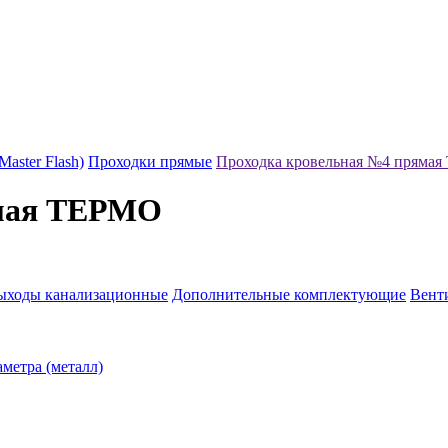
aster Flash)
Проходки прямые
Проходка кровельная №4 пряма
ямая ТЕРМО
ыходы канализационные
Дополнительные комплектующие
Венти
метра (металл)