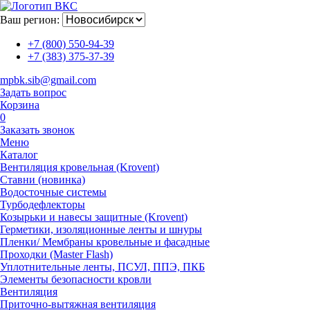
Ваш регион:
+7 (800) 550-94-39
+7 (383) 375-37-39
mpbk.sib@gmail.com
Задать вопрос
Корзина
0
Заказать звонок
Меню
Каталог
Вентиляция кровельная (Krovent)
Ставни (новинка)
Водосточные системы
Турбодефлекторы
Козырьки и навесы защитные (Krovent)
Герметики, изоляционные ленты и шнуры
Пленки/ Мембраны кровельные и фасадные
Проходки (Master Flash)
Уплотнительные ленты, ПСУЛ, ППЭ, ПКБ
Элементы безопасности кровли
Вентиляция
Приточно-вытяжная вентиляция