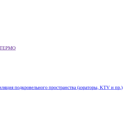
я ТЕРМО
ляция подкровельного пространства (аэраторы, KTV и пр.)