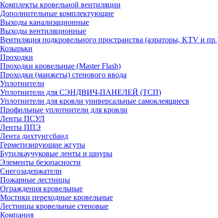
Комплекты кровельной вентиляции
Дополнительные комплектующие
Выходы канализационные
Выходы вентиляционные
Вентиляция подкровельного пространства (аэраторы, KTV и пр.
Козырьки
Проходки
Проходки кровельные (Master Flash)
Проходки (манжеты) стенового ввода
Уплотнители
Уплотнители для СЭНДВИЧ-ПАНЕЛЕЙ (ТСП)
Уплотнители для кровли универсальные самоклеящиеся
Профильные уплотнители для кровли
Ленты ПСУЛ
Ленты ППЭ
Лента дихтунгсбанд
Герметизирующие жгуты
Бутилкаучуковые ленты и шнуры
Элементы безопасности
Снегозадержатели
Пожарные лестницы
Ограждения кровельные
Мостики переходные кровельные
Лестницы кровельные стеновые
Компания