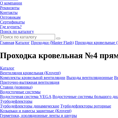
О компании
Реквизиты
Контакты
Оптовикам
Сертификаты
Где купить?
Поиск по каталогу
Главная
Каталог
Проходки (Master Flash)
Проходки кровельные (M
Проходка кровельная №4 пр
Каталог
Вентиляция кровельная (Krovent)
Комплекты кровельной вентиляции
Выходы вентиляционные
В
Приточно-вытяжная вентиляция
Ставни (новинка)
Водосточные системы
Водосточная система VEGA
Водосточные системы большого диа
Турбодефлекторы
Турбодефлекторы динамические
Турбодефлекторы роторные
Козырьки и навесы защитные (Krovent)
Герметики, изоляционные ленты и шнуры