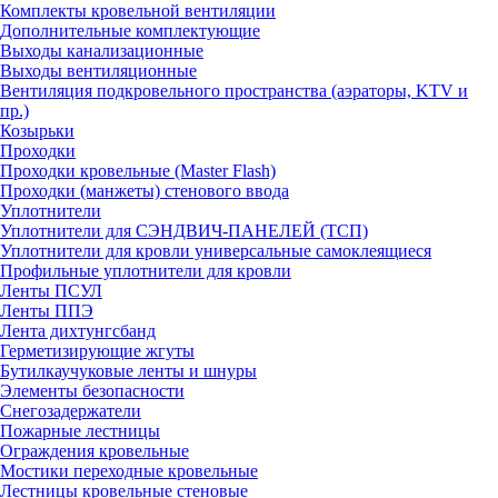
Комплекты кровельной вентиляции
Дополнительные комплектующие
Выходы канализационные
Выходы вентиляционные
Вентиляция подкровельного пространства (аэраторы, KTV и
пр.)
Козырьки
Проходки
Проходки кровельные (Master Flash)
Проходки (манжеты) стенового ввода
Уплотнители
Уплотнители для СЭНДВИЧ-ПАНЕЛЕЙ (ТСП)
Уплотнители для кровли универсальные самоклеящиеся
Профильные уплотнители для кровли
Ленты ПСУЛ
Ленты ППЭ
Лента дихтунгсбанд
Герметизирующие жгуты
Бутилкаучуковые ленты и шнуры
Элементы безопасности
Снегозадержатели
Пожарные лестницы
Ограждения кровельные
Мостики переходные кровельные
Лестницы кровельные стеновые