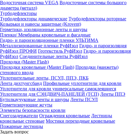
Водосточная система VEGA
Водосточные системы большого
диаметра (металл)
Турбодефлекторы
Турбодефлекторы динамические
Турбодефлекторы роторные
Козырьки и навесы защитные (Krovent)
Герметики, изоляционные ленты и шнуры
Пленки/ Мембраны кровельные и фасадные
Гидро- и пароизоляционные пленки УЛЬТИМА
Металлизированные пленки РуфИзол
Гидро- и пароизоляция
РуфИзол ПРОФИ
Геотекстиль РуфИзол
Гидро- и пароизоляция
РуфИзол
Соединительные ленты РуфИзол
Проходки (Master Flash)
Проходки кровельные (Master Flash)
Проходки (манжеты)
стенового ввода
Уплотнительные ленты, ПСУЛ, ППЭ, ПКБ
Лента дихтунгсбанд
Профильные уплотнители для кровли
Уплотнители для кровли универсальные самоклеящиеся
Уплотнители для СЭНДВИЧ-ПАНЕЛЕЙ (ТСП)
Ленты ППЭ
Бутилкаучуковые ленты и шнуры
Ленты ПСУЛ
Герметизирующие жгуты
Элементы безопасности кровли
Снегозадержатели
Ограждения кровельные
Лестницы
кровельные стеновые
Мостики переходные кровельные
Пожарные лестницы
Задать вопрос