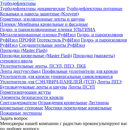
Турбодефлекторы
Турбодефлекторы динамические
Турбодефлекторы роторные
Козырьки и навесы защитные (Krovent)
Герметики, изоляционные ленты и шнуры
Пленки/ Мембраны кровельные и фасадные
Гидро- и пароизоляционные пленки УЛЬТИМА
Металлизированные пленки РуфИзол
Гидро- и пароизоляция
РуфИзол ПРОФИ
Геотекстиль РуфИзол
Гидро- и пароизоляция
РуфИзол
Соединительные ленты РуфИзол
Проходки (Master Flash)
Проходки кровельные (Master Flash)
Проходки (манжеты)
стенового ввода
Уплотнительные ленты, ПСУЛ, ППЭ, ПКБ
Лента дихтунгсбанд
Профильные уплотнители для кровли
Уплотнители для кровли универсальные самоклеящиеся
Уплотнители для СЭНДВИЧ-ПАНЕЛЕЙ (ТСП)
Ленты ППЭ
Бутилкаучуковые ленты и шнуры
Ленты ПСУЛ
Герметизирующие жгуты
Элементы безопасности кровли
Снегозадержатели
Ограждения кровельные
Лестницы
кровельные стеновые
Мостики переходные кровельные
Пожарные лестницы
Задать вопрос
Менеджеры нашей компании с радостью проконсультируют вас
по любому вопросу.