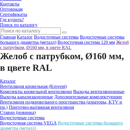
Контакты
Оптовикам
Сертификаты
Где купить?
Поиск по каталогу
Главная
Каталог
Водосточные системы
Водосточные системы
большого диаметра (металл)
Водосточная система 120 мм
Желоб
с патрубком, Ø160 мм, в цвете RAL
Желоб с патрубком, Ø160 мм,
в цвете RAL
Каталог
Вентиляция кровельная (Krovent)
Комплекты кровельной вентиляции
Выходы вентиляционные
Выходы канализационные
Дополнительные комплектующие
Вентиляция подкровельного пространства (аэраторы, KTV и
пр.)
Приточно-вытяжная вентиляция
Ставни (новинка)
Водосточные системы
Водосточная система VEGA
Водосточные системы большого
диаметра (металл)