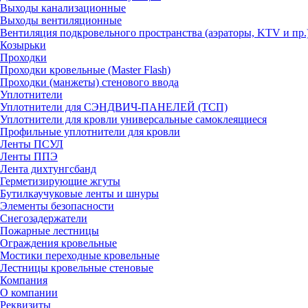
Выходы канализационные
Выходы вентиляционные
Вентиляция подкровельного пространства (аэраторы, KTV и пр.
Козырьки
Проходки
Проходки кровельные (Master Flash)
Проходки (манжеты) стенового ввода
Уплотнители
Уплотнители для СЭНДВИЧ-ПАНЕЛЕЙ (ТСП)
Уплотнители для кровли универсальные самоклеящиеся
Профильные уплотнители для кровли
Ленты ПСУЛ
Ленты ППЭ
Лента дихтунгсбанд
Герметизирующие жгуты
Бутилкаучуковые ленты и шнуры
Элементы безопасности
Снегозадержатели
Пожарные лестницы
Ограждения кровельные
Мостики переходные кровельные
Лестницы кровельные стеновые
Компания
О компании
Реквизиты