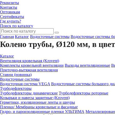
Реквизиты
Контакты
Оптовикам
Сертификаты
Где купить?
Поиск по каталогу
Главная
Каталог
Водосточные системы
Водосточные системы бо
Колено трубы, Ø120 мм, в цве
Каталог
Вентиляция кровельная (Krovent)
Комплекты кровельной вентиляции
Выходы вентиляционные
В
Приточно-вытяжная вентиляция
Ставни (новинка)
Водосточные системы
Водосточная система VEGA
Водосточные системы большого диа
Турбодефлекторы
Турбодефлекторы динамические
Турбодефлекторы роторные
Козырьки и навесы защитные (Krovent)
Герметики, изоляционные ленты и шнуры
Пленки/ Мембраны кровельные и фасадные
Гидро- и пароизоляционные пленки УЛЬТИМА
Металлизирован