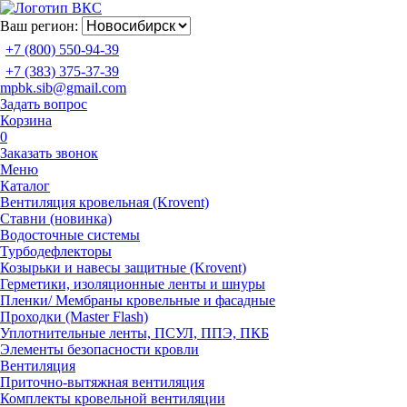
Ваш регион:
+7 (800) 550-94-39
+7 (383) 375-37-39
mpbk.sib@gmail.com
Задать вопрос
Корзина
0
Заказать звонок
Меню
Каталог
Вентиляция кровельная (Krovent)
Ставни (новинка)
Водосточные системы
Турбодефлекторы
Козырьки и навесы защитные (Krovent)
Герметики, изоляционные ленты и шнуры
Пленки/ Мембраны кровельные и фасадные
Проходки (Master Flash)
Уплотнительные ленты, ПСУЛ, ППЭ, ПКБ
Элементы безопасности кровли
Вентиляция
Приточно-вытяжная вентиляция
Комплекты кровельной вентиляции