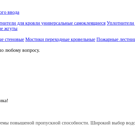
ого ввода
тнители для кровли универсальные самоклеящиеся
Уплотнител
е жгуты
ые стеновые
Мостики переходные кровельные
Пожарные лестни
по любому вопросу.
ика!
емы повышеной пропускной способности. Широкий выбор водост