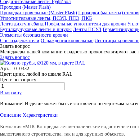
Соединительные ленты РуфИзол
Проходки (Master Flash)
Проходки кровельные (Master Flash)
Проходки (манжеты) стенов
Уплотнительные ленты, ПСУЛ, ППЭ, ПКБ
Лента дихтунгсбанд
Профильные уплотнители для кровли
Упло
Бутилкаучуковые ленты и шнуры
Ленты ПСУЛ
Герметизирующи
Элементы безопасности кровли
Снегозадержатели
Ограждения кровельные
Лестницы кровельн
Задать вопрос
Менеджеры нашей компании с радостью проконсультируют вас 
Задать вопрос
Арт.: 1010332
Цвет: цинк, любой по шкале RAL
Цена: по запросу
В корзину
Внимание! Изделие может быть изготовлено по чертежам заказч
Описание
Характеристики
Компания «МПСК» предлагает металлические водосточные сист
малоэтажного строительства, так и для крупных объектов.