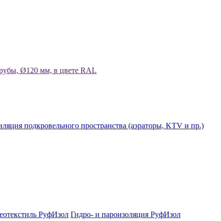
рубы, Ø120 мм, в цвете RAL
ляция подкровельного пространства (аэраторы, KTV и пр.)
еотекстиль РуфИзол
Гидро- и пароизоляция РуфИзол