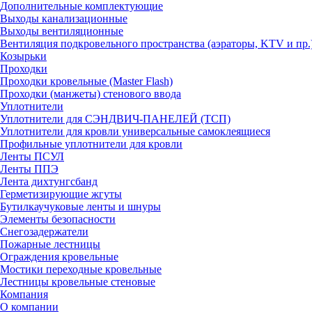
Дополнительные комплектующие
Выходы канализационные
Выходы вентиляционные
Вентиляция подкровельного пространства (аэраторы, KTV и пр.
Козырьки
Проходки
Проходки кровельные (Master Flash)
Проходки (манжеты) стенового ввода
Уплотнители
Уплотнители для СЭНДВИЧ-ПАНЕЛЕЙ (ТСП)
Уплотнители для кровли универсальные самоклеящиеся
Профильные уплотнители для кровли
Ленты ПСУЛ
Ленты ППЭ
Лента дихтунгсбанд
Герметизирующие жгуты
Бутилкаучуковые ленты и шнуры
Элементы безопасности
Снегозадержатели
Пожарные лестницы
Ограждения кровельные
Мостики переходные кровельные
Лестницы кровельные стеновые
Компания
О компании