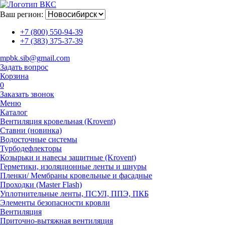
Ваш регион:
+7 (800) 550-94-39
+7 (383) 375-37-39
mpbk.sib@gmail.com
Задать вопрос
Корзина
0
Заказать звонок
Меню
Каталог
Вентиляция кровельная (Krovent)
Ставни (новинка)
Водосточные системы
Турбодефлекторы
Козырьки и навесы защитные (Krovent)
Герметики, изоляционные ленты и шнуры
Пленки/ Мембраны кровельные и фасадные
Проходки (Master Flash)
Уплотнительные ленты, ПСУЛ, ППЭ, ПКБ
Элементы безопасности кровли
Вентиляция
Приточно-вытяжная вентиляция