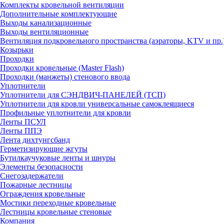
Комплекты кровельной вентиляции
Дополнительные комплектующие
Выходы канализационные
Выходы вентиляционные
Вентиляция подкровельного пространства (аэраторы, KTV и пр.
Козырьки
Проходки
Проходки кровельные (Master Flash)
Проходки (манжеты) стенового ввода
Уплотнители
Уплотнители для СЭНДВИЧ-ПАНЕЛЕЙ (ТСП)
Уплотнители для кровли универсальные самоклеящиеся
Профильные уплотнители для кровли
Ленты ПСУЛ
Ленты ППЭ
Лента дихтунгсбанд
Герметизирующие жгуты
Бутилкаучуковые ленты и шнуры
Элементы безопасности
Снегозадержатели
Пожарные лестницы
Ограждения кровельные
Мостики переходные кровельные
Лестницы кровельные стеновые
Компания