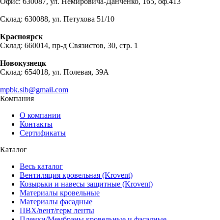
Офис: 630087, ул. Немировича-Данченко, 165, оф.413
Склад: 630088, ул. Петухова 51/10
Красноярск
Склад: 660014, пр-д Связистов, 30, стр. 1
Новокузнецк
Склад: 654018, ул. Полевая, 39А
mpbk.sib@gmail.com
Компания
О компании
Контакты
Сертификаты
Каталог
Весь каталог
Вентиляция кровельная (Krovent)
Козырьки и навесы защитные (Krovent)
Материалы кровельные
Материалы фасадные
ПВХ/вент/герм ленты
Пленки/Мембраны кровельные и фасадные