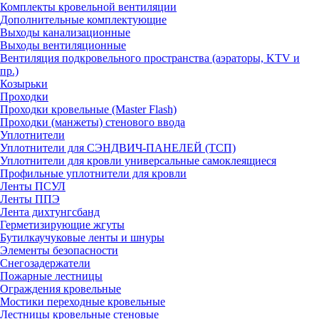
Комплекты кровельной вентиляции
Дополнительные комплектующие
Выходы канализационные
Выходы вентиляционные
Вентиляция подкровельного пространства (аэраторы, KTV и
пр.)
Козырьки
Проходки
Проходки кровельные (Master Flash)
Проходки (манжеты) стенового ввода
Уплотнители
Уплотнители для СЭНДВИЧ-ПАНЕЛЕЙ (ТСП)
Уплотнители для кровли универсальные самоклеящиеся
Профильные уплотнители для кровли
Ленты ПСУЛ
Ленты ППЭ
Лента дихтунгсбанд
Герметизирующие жгуты
Бутилкаучуковые ленты и шнуры
Элементы безопасности
Снегозадержатели
Пожарные лестницы
Ограждения кровельные
Мостики переходные кровельные
Лестницы кровельные стеновые