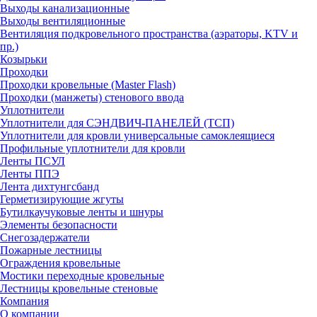
Выходы канализационные
Выходы вентиляционные
Вентиляция подкровельного пространства (аэраторы, KTV и
пр.)
Козырьки
Проходки
Проходки кровельные (Master Flash)
Проходки (манжеты) стенового ввода
Уплотнители
Уплотнители для СЭНДВИЧ-ПАНЕЛЕЙ (ТСП)
Уплотнители для кровли универсальные самоклеящиеся
Профильные уплотнители для кровли
Ленты ПСУЛ
Ленты ППЭ
Лента дихтунгсбанд
Герметизирующие жгуты
Бутилкаучуковые ленты и шнуры
Элементы безопасности
Снегозадержатели
Пожарные лестницы
Ограждения кровельные
Мостики переходные кровельные
Лестницы кровельные стеновые
Компания
О компании