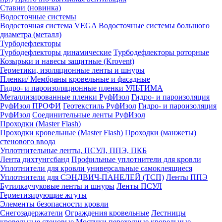
Ставни (новинка)
Водосточные системы
Водосточная система VEGA
Водосточные системы большого
диаметра (металл)
Турбодефлекторы
Турбодефлекторы динамические
Турбодефлекторы роторные
Козырьки и навесы защитные (Krovent)
Герметики, изоляционные ленты и шнуры
Пленки/ Мембраны кровельные и фасадные
Гидро- и пароизоляционные пленки УЛЬТИМА
Металлизированные пленки РуфИзол
Гидро- и пароизоляция
РуфИзол ПРОФИ
Геотекстиль РуфИзол
Гидро- и пароизоляция
РуфИзол
Соединительные ленты РуфИзол
Проходки (Master Flash)
Проходки кровельные (Master Flash)
Проходки (манжеты)
стенового ввода
Уплотнительные ленты, ПСУЛ, ППЭ, ПКБ
Лента дихтунгсбанд
Профильные уплотнители для кровли
Уплотнители для кровли универсальные самоклеящиеся
Уплотнители для СЭНДВИЧ-ПАНЕЛЕЙ (ТСП)
Ленты ППЭ
Бутилкаучуковые ленты и шнуры
Ленты ПСУЛ
Герметизирующие жгуты
Элементы безопасности кровли
Снегозадержатели
Ограждения кровельные
Лестницы
кровельные стеновые
Мостики переходные кровельные