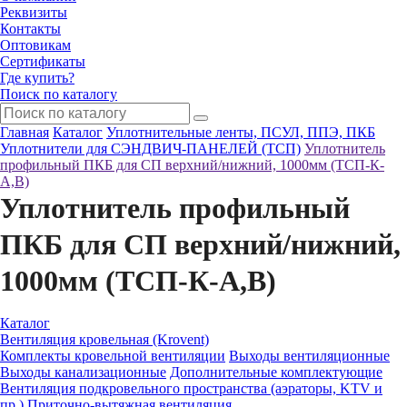
Реквизиты
Контакты
Оптовикам
Сертификаты
Где купить?
Поиск по каталогу
Главная
Каталог
Уплотнительные ленты, ПСУЛ, ППЭ, ПКБ
Уплотнители для СЭНДВИЧ-ПАНЕЛЕЙ (ТСП)
Уплотнитель
профильный ПКБ для СП верхний/нижний, 1000мм (ТСП-К-
А,В)
Уплотнитель профильный
ПКБ для СП верхний/нижний,
1000мм (ТСП-К-А,В)
Каталог
Вентиляция кровельная (Krovent)
Комплекты кровельной вентиляции
Выходы вентиляционные
Выходы канализационные
Дополнительные комплектующие
Вентиляция подкровельного пространства (аэраторы, KTV и
пр.)
Приточно-вытяжная вентиляция