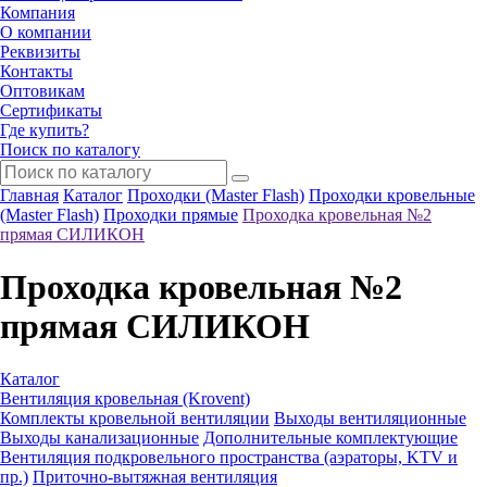
Компания
О компании
Реквизиты
Контакты
Оптовикам
Сертификаты
Где купить?
Поиск по каталогу
Главная
Каталог
Проходки (Master Flash)
Проходки кровельные
(Master Flash)
Проходки прямые
Проходка кровельная №2
прямая СИЛИКОН
Проходка кровельная №2
прямая СИЛИКОН
Каталог
Вентиляция кровельная (Krovent)
Комплекты кровельной вентиляции
Выходы вентиляционные
Выходы канализационные
Дополнительные комплектующие
Вентиляция подкровельного пространства (аэраторы, KTV и
пр.)
Приточно-вытяжная вентиляция