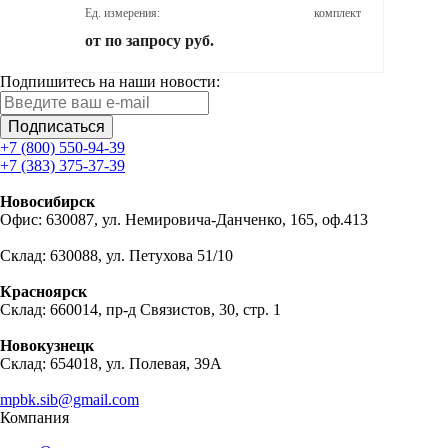
м.п.
Ед. измерения:
комплект
от 
от по запросу руб.
Подпишитесь на наши новости:
Подписаться
+7 (800) 550-94-39
+7 (383) 375-37-39
Новосибирск
Офис: 630087, ул. Немировича-Данченко, 165, оф.413
Склад: 630088, ул. Петухова 51/10
Красноярск
Склад: 660014, пр-д Связистов, 30, стр. 1
Новокузнецк
Склад: 654018, ул. Полевая, 39А
mpbk.sib@gmail.com
Компания