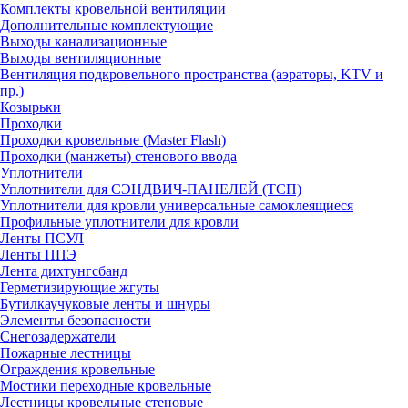
Комплекты кровельной вентиляции
Дополнительные комплектующие
Выходы канализационные
Выходы вентиляционные
Вентиляция подкровельного пространства (аэраторы, KTV и
пр.)
Козырьки
Проходки
Проходки кровельные (Master Flash)
Проходки (манжеты) стенового ввода
Уплотнители
Уплотнители для СЭНДВИЧ-ПАНЕЛЕЙ (ТСП)
Уплотнители для кровли универсальные самоклеящиеся
Профильные уплотнители для кровли
Ленты ПСУЛ
Ленты ППЭ
Лента дихтунгсбанд
Герметизирующие жгуты
Бутилкаучуковые ленты и шнуры
Элементы безопасности
Снегозадержатели
Пожарные лестницы
Ограждения кровельные
Мостики переходные кровельные
Лестницы кровельные стеновые