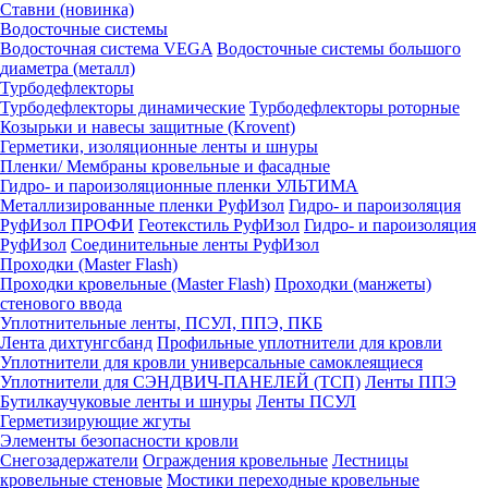
Ставни (новинка)
Водосточные системы
Водосточная система VEGA
Водосточные системы большого
диаметра (металл)
Турбодефлекторы
Турбодефлекторы динамические
Турбодефлекторы роторные
Козырьки и навесы защитные (Krovent)
Герметики, изоляционные ленты и шнуры
Пленки/ Мембраны кровельные и фасадные
Гидро- и пароизоляционные пленки УЛЬТИМА
Металлизированные пленки РуфИзол
Гидро- и пароизоляция
РуфИзол ПРОФИ
Геотекстиль РуфИзол
Гидро- и пароизоляция
РуфИзол
Соединительные ленты РуфИзол
Проходки (Master Flash)
Проходки кровельные (Master Flash)
Проходки (манжеты)
стенового ввода
Уплотнительные ленты, ПСУЛ, ППЭ, ПКБ
Лента дихтунгсбанд
Профильные уплотнители для кровли
Уплотнители для кровли универсальные самоклеящиеся
Уплотнители для СЭНДВИЧ-ПАНЕЛЕЙ (ТСП)
Ленты ППЭ
Бутилкаучуковые ленты и шнуры
Ленты ПСУЛ
Герметизирующие жгуты
Элементы безопасности кровли
Снегозадержатели
Ограждения кровельные
Лестницы
кровельные стеновые
Мостики переходные кровельные