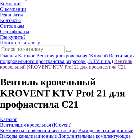
Компания
О компании
Реквизиты
Контакты
Оптовикам
Сертификаты
Где купить?
Поиск по каталогу
Главная
Каталог
Вентиляция кровельная (Krovent)
Вентиляция
подкровельного пространства (аэраторы, KTV и пр.)
Вентиль
кровельный KROVENT KTV Prof 21 для профнастила С21
Вентиль кровельный
KROVENT KTV Prof 21 для
профнастила С21
Каталог
Вентиляция кровельная (Krovent)
Комплекты кровельной вентиляции
Выходы вентиляционные
Выходы канализационные
Дополнительные комплектующие