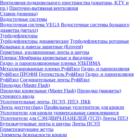
Вентиляция подкровельного пространства (аэраторы, KTV и
пр.)
Приточно-вытяжная вентиляция
Ставни (новинка)
Водосточные системы
Водосточная система VEGA
Водосточные системы большого
диаметра (металл)
Турбодефлекторы
Турбодефлекторы динамические
Турбодефлекторы роторные
Козырьки и навесы защитные (Krovent)
Герметики, изоляционные ленты и шнуры
Пленки/ Мембраны кровельные и фасадные
Гидро- и пароизоляционные пленки УЛЬТИМА
Металлизированные пленки РуфИзол
Гидро- и пароизоляция
РуфИзол ПРОФИ
Геотекстиль РуфИзол
Гидро- и пароизоляция
РуфИзол
Соединительные ленты РуфИзол
Проходки (Master Flash)
Проходки кровельные (Master Flash)
Проходки (манжеты)
стенового ввода
Уплотнительные ленты, ПСУЛ, ППЭ, ПКБ
Лента дихтунгсбанд
Профильные уплотнители для кровли
Уплотнители для кровли универсальные самоклеящиеся
Уплотнители для СЭНДВИЧ-ПАНЕЛЕЙ (ТСП)
Ленты ППЭ
Бутилкаучуковые ленты и шнуры
Ленты ПСУЛ
Герметизирующие жгуты
Элементы безопасности кровли