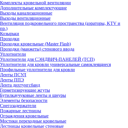
Комплекты кровельной вентиляции
Дополнительные комплектующие
Выходы канализационные
Выходы вентиляционные
Вентиляция подкровельного пространства (аэраторы, KTV и
пр.)
Козырьки
Проходки
Проходки кровельные (Master Flash)
Проходки (манжеты) стенового ввода
Уплотнители
Уплотнители для СЭНДВИЧ-ПАНЕЛЕЙ (ТСП)
Уплотнители для кровли универсальные самоклеящиеся
Профильные уплотнители для кровли
Ленты ПСУЛ
Ленты ППЭ
Лента дихтунгсбанд
Герметизирующие жгуты
Бутилкаучуковые ленты и шнуры
Элементы безопасности
Снегозадержатели
Пожарные лестницы
Ограждения кровельные
Мостики переходные кровельные
Лестницы кровельные стеновые