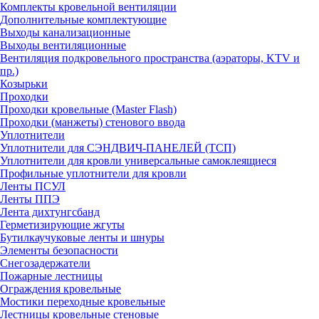
Комплекты кровельной вентиляции
Дополнительные комплектующие
Выходы канализационные
Выходы вентиляционные
Вентиляция подкровельного пространства (аэраторы, KTV и
пр.)
Козырьки
Проходки
Проходки кровельные (Master Flash)
Проходки (манжеты) стенового ввода
Уплотнители
Уплотнители для СЭНДВИЧ-ПАНЕЛЕЙ (ТСП)
Уплотнители для кровли универсальные самоклеящиеся
Профильные уплотнители для кровли
Ленты ПСУЛ
Ленты ППЭ
Лента дихтунгсбанд
Герметизирующие жгуты
Бутилкаучуковые ленты и шнуры
Элементы безопасности
Снегозадержатели
Пожарные лестницы
Ограждения кровельные
Мостики переходные кровельные
Лестницы кровельные стеновые