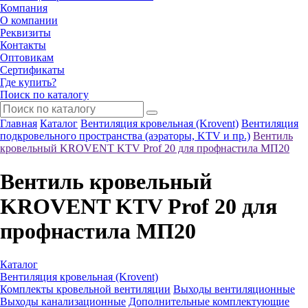
Компания
О компании
Реквизиты
Контакты
Оптовикам
Сертификаты
Где купить?
Поиск по каталогу
Главная
Каталог
Вентиляция кровельная (Krovent)
Вентиляция
подкровельного пространства (аэраторы, KTV и пр.)
Вентиль
кровельный KROVENT KTV Prof 20 для профнастила МП20
Вентиль кровельный
KROVENT KTV Prof 20 для
профнастила МП20
Каталог
Вентиляция кровельная (Krovent)
Комплекты кровельной вентиляции
Выходы вентиляционные
Выходы канализационные
Дополнительные комплектующие