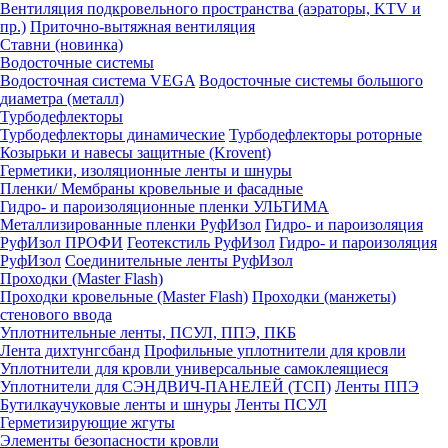
Вентиляция подкровельного пространства (аэраторы, KTV и
пр.)
Приточно-вытяжная вентиляция
Ставни (новинка)
Водосточные системы
Водосточная система VEGA
Водосточные системы большого
диаметра (металл)
Турбодефлекторы
Турбодефлекторы динамические
Турбодефлекторы роторные
Козырьки и навесы защитные (Krovent)
Герметики, изоляционные ленты и шнуры
Пленки/ Мембраны кровельные и фасадные
Гидро- и пароизоляционные пленки УЛЬТИМА
Металлизированные пленки РуфИзол
Гидро- и пароизоляция
РуфИзол ПРОФИ
Геотекстиль РуфИзол
Гидро- и пароизоляция
РуфИзол
Соединительные ленты РуфИзол
Проходки (Master Flash)
Проходки кровельные (Master Flash)
Проходки (манжеты)
стенового ввода
Уплотнительные ленты, ПСУЛ, ППЭ, ПКБ
Лента дихтунгсбанд
Профильные уплотнители для кровли
Уплотнители для кровли универсальные самоклеящиеся
Уплотнители для СЭНДВИЧ-ПАНЕЛЕЙ (ТСП)
Ленты ППЭ
Бутилкаучуковые ленты и шнуры
Ленты ПСУЛ
Герметизирующие жгуты
Элементы безопасности кровли