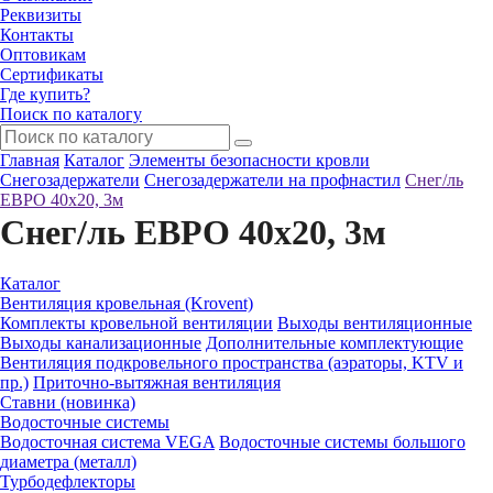
Реквизиты
Контакты
Оптовикам
Сертификаты
Где купить?
Поиск по каталогу
Главная
Каталог
Элементы безопасности кровли
Снегозадержатели
Снегозадержатели на профнастил
Снег/ль
ЕВРО 40х20, 3м
Снег/ль ЕВРО 40х20, 3м
Каталог
Вентиляция кровельная (Krovent)
Комплекты кровельной вентиляции
Выходы вентиляционные
Выходы канализационные
Дополнительные комплектующие
Вентиляция подкровельного пространства (аэраторы, KTV и
пр.)
Приточно-вытяжная вентиляция
Ставни (новинка)
Водосточные системы
Водосточная система VEGA
Водосточные системы большого
диаметра (металл)
Турбодефлекторы