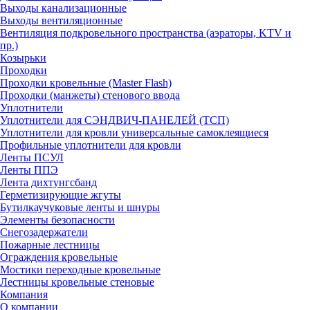
Выходы канализационные
Выходы вентиляционные
Вентиляция подкровельного пространства (аэраторы, KTV и
пр.)
Козырьки
Проходки
Проходки кровельные (Master Flash)
Проходки (манжеты) стенового ввода
Уплотнители
Уплотнители для СЭНДВИЧ-ПАНЕЛЕЙ (ТСП)
Уплотнители для кровли универсальные самоклеящиеся
Профильные уплотнители для кровли
Ленты ПСУЛ
Ленты ППЭ
Лента дихтунгсбанд
Герметизирующие жгуты
Бутилкаучуковые ленты и шнуры
Элементы безопасности
Снегозадержатели
Пожарные лестницы
Ограждения кровельные
Мостики переходные кровельные
Лестницы кровельные стеновые
Компания
О компании