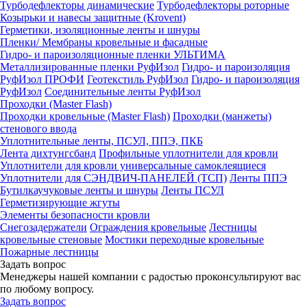
Турбодефлекторы динамические
Турбодефлекторы роторные
Козырьки и навесы защитные (Krovent)
Герметики, изоляционные ленты и шнуры
Пленки/ Мембраны кровельные и фасадные
Гидро- и пароизоляционные пленки УЛЬТИМА
Металлизированные пленки РуфИзол
Гидро- и пароизоляция
РуфИзол ПРОФИ
Геотекстиль РуфИзол
Гидро- и пароизоляция
РуфИзол
Соединительные ленты РуфИзол
Проходки (Master Flash)
Проходки кровельные (Master Flash)
Проходки (манжеты)
стенового ввода
Уплотнительные ленты, ПСУЛ, ППЭ, ПКБ
Лента дихтунгсбанд
Профильные уплотнители для кровли
Уплотнители для кровли универсальные самоклеящиеся
Уплотнители для СЭНДВИЧ-ПАНЕЛЕЙ (ТСП)
Ленты ППЭ
Бутилкаучуковые ленты и шнуры
Ленты ПСУЛ
Герметизирующие жгуты
Элементы безопасности кровли
Снегозадержатели
Ограждения кровельные
Лестницы
кровельные стеновые
Мостики переходные кровельные
Пожарные лестницы
Задать вопрос
Менеджеры нашей компании с радостью проконсультируют вас
по любому вопросу.
Задать вопрос