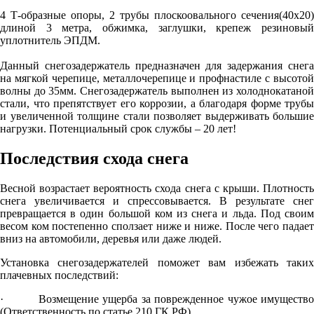
4 Т-образные опоры, 2 трубы плоскоовального сечения(40х20)
длиной 3 метра, обжимка, заглушки, крепеж резиновый
уплотнитель ЭПДМ.
Данный снегозадержатель предназначен для задержания снега
на мягкой черепице, металлочерепице и профнастиле с высотой
волны до 35мм. Снегозадержатель выполнен из холоднокатаной
стали, что препятствует его коррозии, а благодаря форме трубы
и увеличенной толщине стали позволяет выдерживать большие
нагрузки. Потенциальный срок службы – 20 лет!
Последствия схода снега
Весной возрастает вероятность схода снега с крыши. Плотность
снега увеличивается и спрессовывается. В результате снег
превращается в один большой ком из снега и льда. Под своим
весом ком постепенно сползает ниже и ниже. После чего падает
вниз на автомобили, деревья или даже людей.
Установка снегозадержателей поможет вам избежать таких
плачевных последствий:
· Возмещение ущерба за поврежденное чужое имущество
(Ответственность по статье 210 ГК РФ)