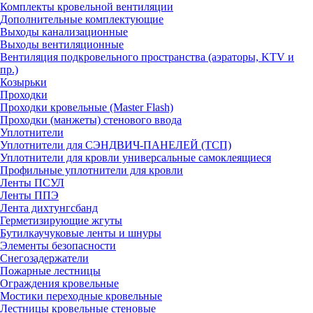
Комплекты кровельной вентиляции
Дополнительные комплектующие
Выходы канализационные
Выходы вентиляционные
Вентиляция подкровельного пространства (аэраторы, KTV и
пр.)
Козырьки
Проходки
Проходки кровельные (Master Flash)
Проходки (манжеты) стенового ввода
Уплотнители
Уплотнители для СЭНДВИЧ-ПАНЕЛЕЙ (ТСП)
Уплотнители для кровли универсальные самоклеящиеся
Профильные уплотнители для кровли
Ленты ПСУЛ
Ленты ППЭ
Лента дихтунгсбанд
Герметизирующие жгуты
Бутилкаучуковые ленты и шнуры
Элементы безопасности
Снегозадержатели
Пожарные лестницы
Ограждения кровельные
Мостики переходные кровельные
Лестницы кровельные стеновые