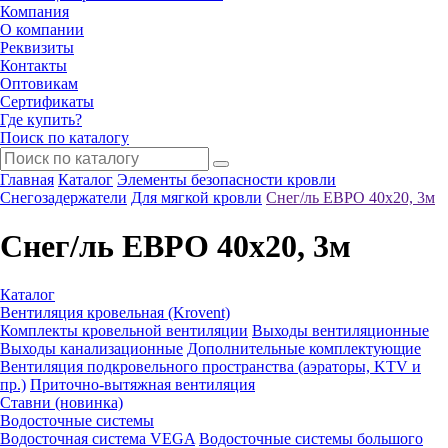
Компания
О компании
Реквизиты
Контакты
Оптовикам
Сертификаты
Где купить?
Поиск по каталогу
Главная
Каталог
Элементы безопасности кровли
Снегозадержатели
Для мягкой кровли
Снег/ль ЕВРО 40х20, 3м
Снег/ль ЕВРО 40х20, 3м
Каталог
Вентиляция кровельная (Krovent)
Комплекты кровельной вентиляции
Выходы вентиляционные
Выходы канализационные
Дополнительные комплектующие
Вентиляция подкровельного пространства (аэраторы, KTV и
пр.)
Приточно-вытяжная вентиляция
Ставни (новинка)
Водосточные системы
Водосточная система VEGA
Водосточные системы большого