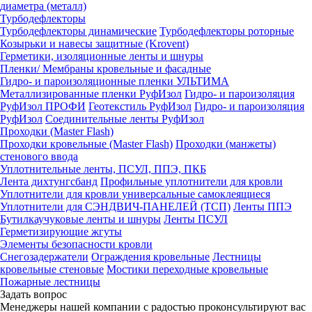
диаметра (металл)
Турбодефлекторы
Турбодефлекторы динамические
Турбодефлекторы роторные
Козырьки и навесы защитные (Krovent)
Герметики, изоляционные ленты и шнуры
Пленки/ Мембраны кровельные и фасадные
Гидро- и пароизоляционные пленки УЛЬТИМА
Металлизированные пленки РуфИзол
Гидро- и пароизоляция
РуфИзол ПРОФИ
Геотекстиль РуфИзол
Гидро- и пароизоляция
РуфИзол
Соединительные ленты РуфИзол
Проходки (Master Flash)
Проходки кровельные (Master Flash)
Проходки (манжеты)
стенового ввода
Уплотнительные ленты, ПСУЛ, ППЭ, ПКБ
Лента дихтунгсбанд
Профильные уплотнители для кровли
Уплотнители для кровли универсальные самоклеящиеся
Уплотнители для СЭНДВИЧ-ПАНЕЛЕЙ (ТСП)
Ленты ППЭ
Бутилкаучуковые ленты и шнуры
Ленты ПСУЛ
Герметизирующие жгуты
Элементы безопасности кровли
Снегозадержатели
Ограждения кровельные
Лестницы
кровельные стеновые
Мостики переходные кровельные
Пожарные лестницы
Задать вопрос
Менеджеры нашей компании с радостью проконсультируют вас