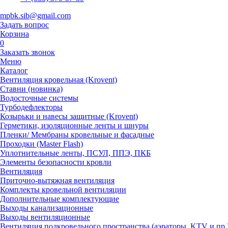
mpbk.sib@gmail.com
Задать вопрос
Корзина
0
Заказать звонок
Меню
Каталог
Вентиляция кровельная (Krovent)
Ставни (новинка)
Водосточные системы
Турбодефлекторы
Козырьки и навесы защитные (Krovent)
Герметики, изоляционные ленты и шнуры
Пленки/ Мембраны кровельные и фасадные
Проходки (Master Flash)
Уплотнительные ленты, ПСУЛ, ППЭ, ПКБ
Элементы безопасности кровли
Вентиляция
Приточно-вытяжная вентиляция
Комплекты кровельной вентиляции
Дополнительные комплектующие
Выходы канализационные
Выходы вентиляционные
Вентиляция подкровельного пространства (аэраторы, KTV и пр.