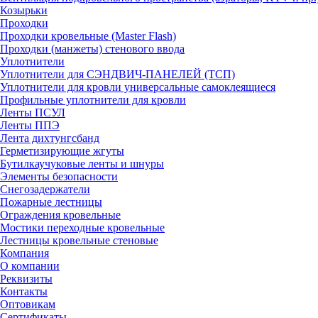
Козырьки
Проходки
Проходки кровельные (Master Flash)
Проходки (манжеты) стенового ввода
Уплотнители
Уплотнители для СЭНДВИЧ-ПАНЕЛЕЙ (ТСП)
Уплотнители для кровли универсальные самоклеящиеся
Профильные уплотнители для кровли
Ленты ПСУЛ
Ленты ППЭ
Лента дихтунгсбанд
Герметизирующие жгуты
Бутилкаучуковые ленты и шнуры
Элементы безопасности
Снегозадержатели
Пожарные лестницы
Ограждения кровельные
Мостики переходные кровельные
Лестницы кровельные стеновые
Компания
О компании
Реквизиты
Контакты
Оптовикам
Сертификаты