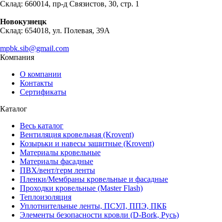
Склад: 660014, пр-д Связистов, 30, стр. 1
Новокузнецк
Склад: 654018, ул. Полевая, 39А
mpbk.sib@gmail.com
Компания
О компании
Контакты
Сертификаты
Каталог
Весь каталог
Вентиляция кровельная (Krovent)
Козырьки и навесы защитные (Krovent)
Материалы кровельные
Материалы фасадные
ПВХ/вент/герм ленты
Пленки/Мембраны кровельные и фасадные
Проходки кровельные (Master Flash)
Теплоизоляция
Уплотнительные ленты, ПСУЛ, ППЭ, ПКБ
Элементы безопасности кровли (D-Bork, Русь)